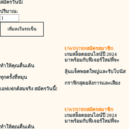
สมัครวันนี้!
า
ม
ค
:
ปริมาณ:
า
:
เพิ่มลงในรถเข็น
UWIN789สมัครสมาชิก
                                                        เกมสล็อตออนไลน์ปี 2024

                                                        มาพร้อมกับฟีเจอร์ใหม่ที่จะ
ทำให้คุณตื่นเต้น

                                                        ลุ้นแจ็คพอตใหญ่และรับโบนัส
ทุกครั้งที่หมุน

                                                        กราฟิกสุดอลังการและเสียง
เอฟเฟกต์สมจริง สมัครวันนี้!

UWIN789สมัครสมาชิก
                                                        เกมสล็อตออนไลน์ปี 2024

                                                        มาพร้อมกับฟีเจอร์ใหม่ที่จะ
ทำให้คุณตื่นเต้น
