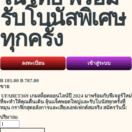
รับโบนัสพิเศษ
ทุกครั้ง
ลงทะเบียน
เข้าสู่ระบบ
ก
B 181.00
ร
B 787.00
า
ขาย
า
ร
ค
 UFABET369 เกมสล็อตออนไลน์ปี 2024 มาพร้อมกับฟีเจอร์ใหม่
ล
า
ที่จะทำให้คุณตื่นเต้น ลุ้นแจ็คพอตใหญ่และรับโบนัสทุกครั้งที่
ด
เ
หมุน กราฟิกสุดอลังการและเสียงเอฟเฟกต์สมจริง สมัครวันนี้!
ร
ดิ
า
ม
ปริมาณ:
ค
:
า