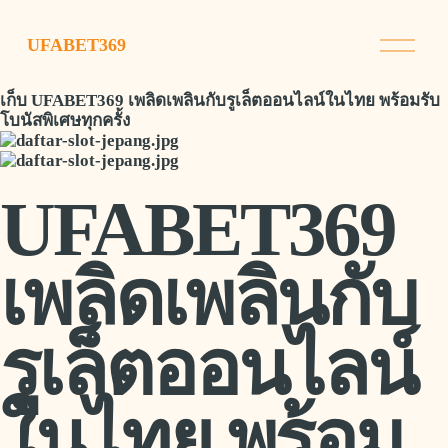
เ
UFABET369
ปิ
ด
เก็บ
UFABET369 เพลิดเพลินกับรูเล็ตออนไลน์ในไทย พร้อมรับ
โบนัสพิเศษทุกครั้ง
เ
ม
นู
UFABET369
เพลิดเพลินกับ
รูเล็ตออนไลน์
ในไทย พร้อม