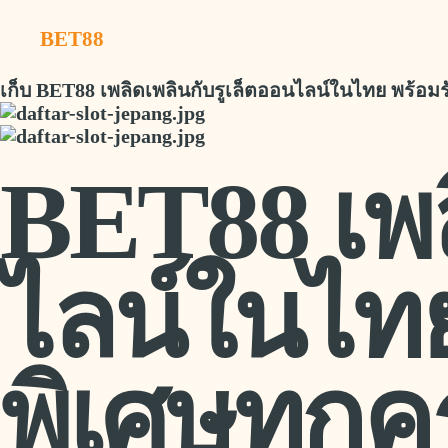
BET88
เก็บ
BET88 เพลิดเพลินกับรูเล็ตออนไลน์ในไทย พร้อมรั
BET88 เพล
ไลน์ในไทย
พิเศษทุกคร