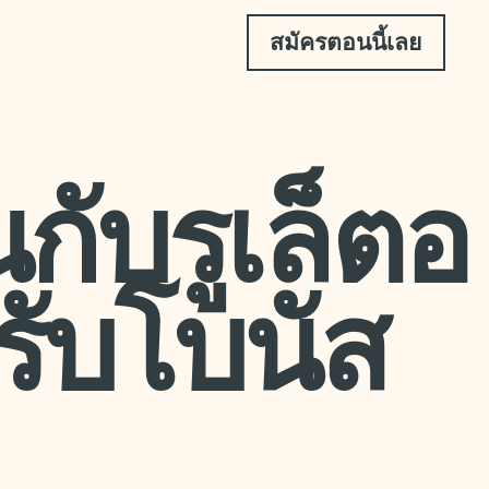
สมัครตอนนี้เลย
กับรูเล็ตอ
รับโบนัส