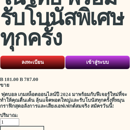
รับโบนัสพิเศษ
ทุกครั้ง
ลงทะเบียน
เข้าสู่ระบบ
ก
B 181.00
ร
B 787.00
า
ขาย
า
ร
ค
 ฟุตบอล เกมสล็อตออนไลน์ปี 2024 มาพร้อมกับฟีเจอร์ใหม่ที่จะ
ล
า
ทำให้คุณตื่นเต้น ลุ้นแจ็คพอตใหญ่และรับโบนัสทุกครั้งที่หมุน 
ด
เ
กราฟิกสุดอลังการและเสียงเอฟเฟกต์สมจริง สมัครวันนี้!
ร
ดิ
า
ม
ปริมาณ:
ค
:
า