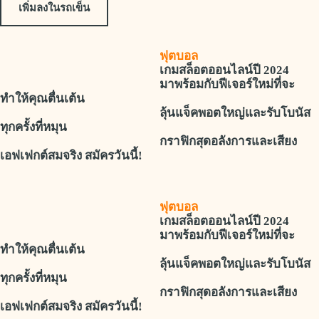
:
เพิ่มลงในรถเข็น
ฟุตบอล
                                                        เกมสล็อตออนไลน์ปี 2024

                                                        มาพร้อมกับฟีเจอร์ใหม่ที่จะ
ทำให้คุณตื่นเต้น

                                                        ลุ้นแจ็คพอตใหญ่และรับโบนัส
ทุกครั้งที่หมุน

                                                        กราฟิกสุดอลังการและเสียง
เอฟเฟกต์สมจริง สมัครวันนี้!

ฟุตบอล
                                                        เกมสล็อตออนไลน์ปี 2024

                                                        มาพร้อมกับฟีเจอร์ใหม่ที่จะ
ทำให้คุณตื่นเต้น

                                                        ลุ้นแจ็คพอตใหญ่และรับโบนัส
ทุกครั้งที่หมุน

                                                        กราฟิกสุดอลังการและเสียง
เอฟเฟกต์สมจริง สมัครวันนี้!