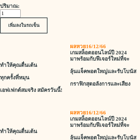
า
ม
ปริมาณ:
ค
:
า
:
เพิ่มลงในรถเข็น
ผลหวย16/12/66
                                                        เกมสล็อตออนไลน์ปี 2024

                                                        มาพร้อมกับฟีเจอร์ใหม่ที่จะ
ทำให้คุณตื่นเต้น

                                                        ลุ้นแจ็คพอตใหญ่และรับโบนัส
ทุกครั้งที่หมุน

                                                        กราฟิกสุดอลังการและเสียง
เอฟเฟกต์สมจริง สมัครวันนี้!

ผลหวย16/12/66
                                                        เกมสล็อตออนไลน์ปี 2024

                                                        มาพร้อมกับฟีเจอร์ใหม่ที่จะ
ทำให้คุณตื่นเต้น

                                                        ลุ้นแจ็คพอตใหญ่และรับโบนัส